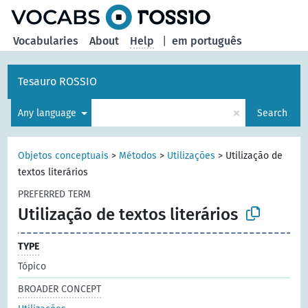
Vocabularies
About
Help
|
em português
Tesauro ROSSIO
×
Any language
Search
Objetos conceptuais
>
Métodos
>
Utilizações
>
Utilização de
textos literários
PREFERRED TERM
Utilização de textos literários
TYPE
Tópico
BROADER CONCEPT