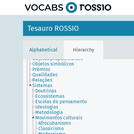
Agentes
Entidades temporais
Lugares
Tesauro ROSSIO
Objetos conceptuais
Conceitos
Disciplinas
Disposições
Alphabetical
Hierarchy
Métodos
Objetos proposicionais
Objetos simbólicos
Prémios
Qualidades
Relações
Sistemas
Doutrinas
Ecossistemas
Escolas de pensamento
Ideologias
Metodologia
Movimentos culturais
Afrocubanismo
Classicismo
Modernismo