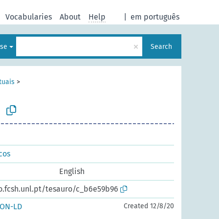
Vocabularies
About
Help
|
em português
×
ese
Search
tuais
>
o
cos
English
o.fcsh.unl.pt/tesauro/c_b6e59b96
SON-LD
Created 12/8/20