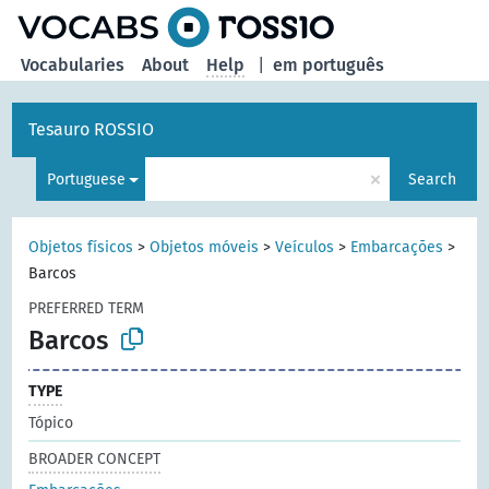
Vocabularies
About
Help
|
em português
Tesauro ROSSIO
×
Portuguese
Search
Objetos físicos
>
Objetos móveis
>
Veículos
>
Embarcações
>
Barcos
PREFERRED TERM
Barcos
TYPE
Tópico
BROADER CONCEPT