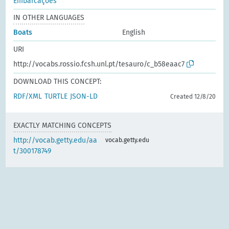
Embarcações
IN OTHER LANGUAGES
Boats
English
URI
http://vocabs.rossio.fcsh.unl.pt/tesauro/c_b58eaac7
DOWNLOAD THIS CONCEPT:
RDF/XML
TURTLE
JSON-LD
Created 12/8/20
EXACTLY MATCHING CONCEPTS
http://vocab.getty.edu/aa
vocab.getty.edu
t/300178749