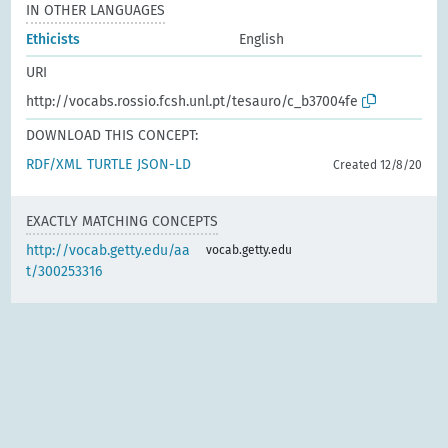
IN OTHER LANGUAGES
Ethicists
English
URI
http://vocabs.rossio.fcsh.unl.pt/tesauro/c_b37004fe
DOWNLOAD THIS CONCEPT:
RDF/XML
TURTLE
JSON-LD
Created 12/8/20
EXACTLY MATCHING CONCEPTS
http://vocab.getty.edu/aa
vocab.getty.edu
t/300253316