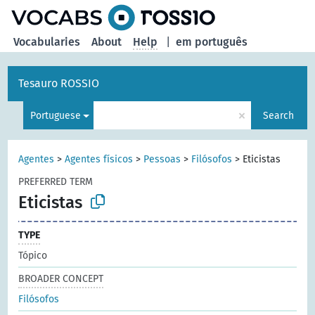
Vocabularies
About
Help
|
em português
Tesauro ROSSIO
×
Portuguese
Search
Agentes
>
Agentes físicos
>
Pessoas
>
Filósofos
>
Eticistas
PREFERRED TERM
Eticistas
TYPE
Tópico
BROADER CONCEPT
Filósofos