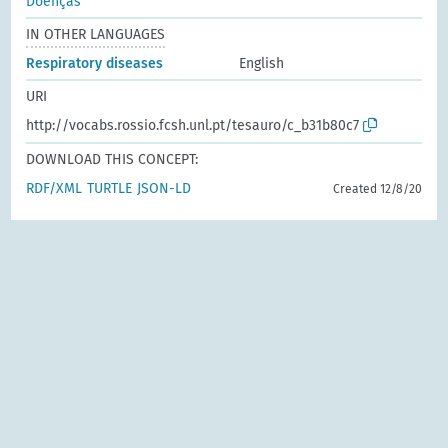
Doenças
IN OTHER LANGUAGES
Respiratory diseases
English
URI
http://vocabs.rossio.fcsh.unl.pt/tesauro/c_b31b80c7
DOWNLOAD THIS CONCEPT:
RDF/XML
TURTLE
JSON-LD
Created 12/8/20