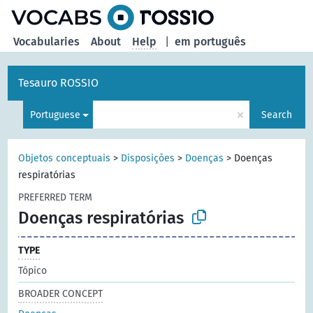
Vocabularies
About
Help
|
em português
Tesauro ROSSIO
×
Portuguese
Search
Objetos conceptuais
>
Disposições
>
Doenças
>
Doenças
respiratórias
PREFERRED TERM
Doenças respiratórias
TYPE
Tópico
BROADER CONCEPT