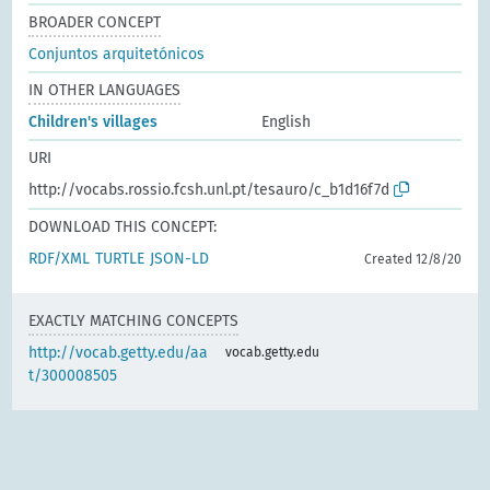
BROADER CONCEPT
Conjuntos arquitetónicos
IN OTHER LANGUAGES
Children's villages
English
URI
http://vocabs.rossio.fcsh.unl.pt/tesauro/c_b1d16f7d
DOWNLOAD THIS CONCEPT:
RDF/XML
TURTLE
JSON-LD
Created 12/8/20
EXACTLY MATCHING CONCEPTS
http://vocab.getty.edu/aa
vocab.getty.edu
t/300008505