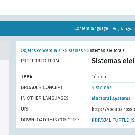
Content language
Any langu
Objetos conceptuais
>
Sistemas
>
Sistemas eleitorais
Sistemas elei
PREFERRED TERM
TYPE
Tópico
BROADER CONCEPT
Sistemas
IN OTHER LANGUAGES
Electoral systems
URI
http://vocabs.rossi
DOWNLOAD THIS CONCEPT:
RDF/XML
TURTLE
J