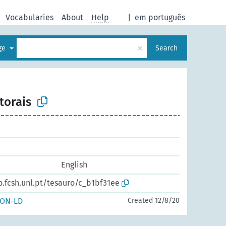
Vocabularies
About
Help
|
em português
×
age
Search
torais
English
o.fcsh.unl.pt/tesauro/c_b1bf31ee
SON-LD
Created 12/8/20