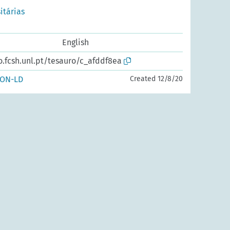
itárias
English
o.fcsh.unl.pt/tesauro/c_afddf8ea
SON-LD
Created 12/8/20