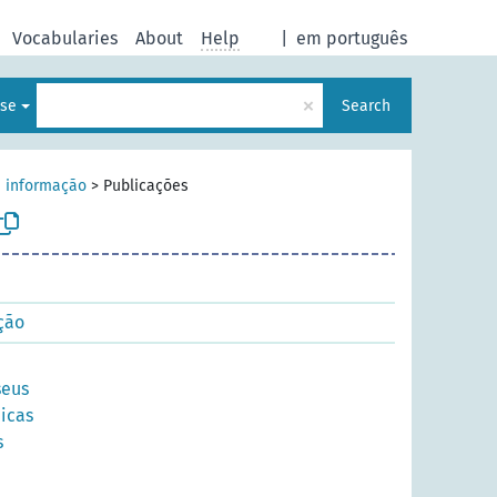
Vocabularies
About
Help
|
em português
×
ese
Search
e informação
>
Publicações
ção
seus
icas
s