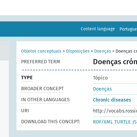
Content language
Portugu
Objetos conceptuais
>
Disposições
>
Doenças
>
Doenças c
Doenças crón
PREFERRED TERM
TYPE
Tópico
BROADER CONCEPT
Doenças
IN OTHER LANGUAGES
Chronic diseases
URI
http://vocabs.rossi
DOWNLOAD THIS CONCEPT:
RDF/XML
TURTLE
J