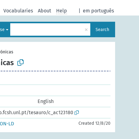
Vocabularies
About
Help
|
em português
×
ese
Search
rónicas
icas
English
o.fcsh.unl.pt/tesauro/c_ac123180
SON-LD
Created 12/8/20