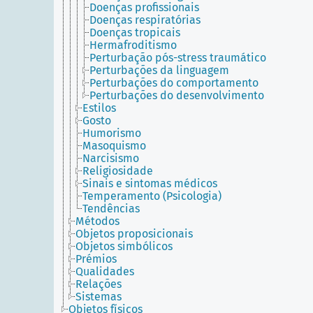
Doenças profissionais
Doenças respiratórias
Doenças tropicais
Hermafroditismo
Perturbação pós-stress traumático
Perturbações da linguagem
Perturbações do comportamento
Perturbações do desenvolvimento
Estilos
Gosto
Humorismo
Masoquismo
Narcisismo
Religiosidade
Sinais e sintomas médicos
Temperamento (Psicologia)
Tendências
Métodos
Objetos proposicionais
Objetos simbólicos
Prémios
Qualidades
Relações
Sistemas
Objetos físicos