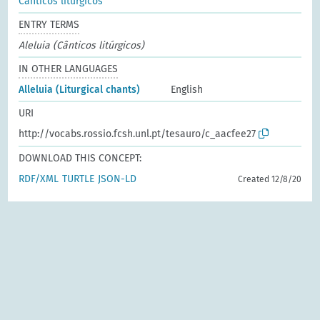
Cânticos litúrgicos
ENTRY TERMS
Aleluia (Cânticos litúrgicos)
IN OTHER LANGUAGES
Alleluia (Liturgical chants)
English
URI
http://vocabs.rossio.fcsh.unl.pt/tesauro/c_aacfee27
DOWNLOAD THIS CONCEPT:
RDF/XML
TURTLE
JSON-LD
Created 12/8/20