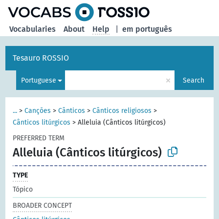
Vocabularies
About
Help
|
em português
Tesauro ROSSIO
×
Portuguese
Search
...
>
Canções
>
Cânticos
>
Cânticos religiosos
>
Cânticos litúrgicos
>
Alleluia (Cânticos litúrgicos)
PREFERRED TERM
Alleluia (Cânticos litúrgicos)
TYPE
Tópico
BROADER CONCEPT