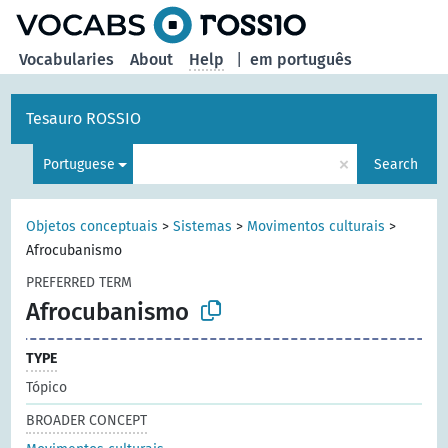
Vocabularies
About
Help
|
em português
Tesauro ROSSIO
×
Portuguese
Search
Objetos conceptuais
>
Sistemas
>
Movimentos culturais
>
Afrocubanismo
PREFERRED TERM
Afrocubanismo
TYPE
Tópico
BROADER CONCEPT