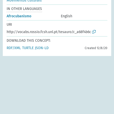
Movimentos culturais
IN OTHER LANGUAGES
Afrocubanismo
English
URI
http://vocabs.rossio.fcsh.unl.pt/tesauro/c_a68f4b6c
DOWNLOAD THIS CONCEPT:
RDF/XML
TURTLE
JSON-LD
Created 12/8/20