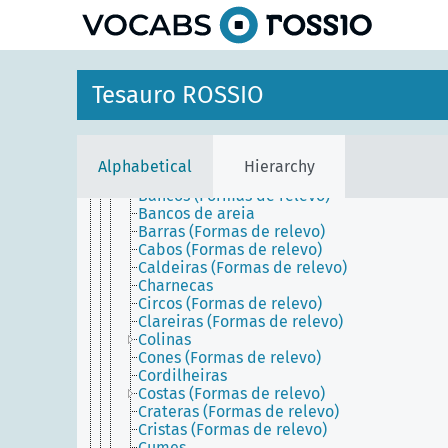
Ambiente
Formações geográficas
Formações físicas antigas
Formações físicas perdidas
Formações geomorfológicas
Tesauro ROSSIO
Formas de relevo
Arcos naturais
Bacias (Formas de relevo)
Bacias hidrográficas
Alphabetical
Hierarchy
Baixios
Bancos (Formas de relevo)
Bancos de areia
Barras (Formas de relevo)
Cabos (Formas de relevo)
Caldeiras (Formas de relevo)
Charnecas
Circos (Formas de relevo)
Clareiras (Formas de relevo)
Colinas
Cones (Formas de relevo)
Cordilheiras
Costas (Formas de relevo)
Crateras (Formas de relevo)
Cristas (Formas de relevo)
Cumes