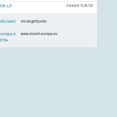
SON-LD
Created 12/8/20
.edu/aat/
vocab.getty.edu
europa.e
www.eionet.europa.eu
0154