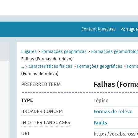
Content language
Portugu
Lugares
>
Formações geográficas
>
Formações geomorfológ
Falhas (Formas de relevo)
...
>
Características físicas
>
Formações geográficas
>
Forma
(Formas de relevo)
Falhas (Form
PREFERRED TERM
TYPE
Tópico
BROADER CONCEPT
Formas de relevo
IN OTHER LANGUAGES
Faults
URI
http://vocabs.rossi