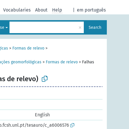
Vocabularies
About
Help
|
em português
×
ese
Search
icas
>
Formas de relevo
>
ções geomorfológicas
>
Formas de relevo
>
Falhas
as de relevo)
English
o.fcsh.unl.pt/tesauro/c_a6006576