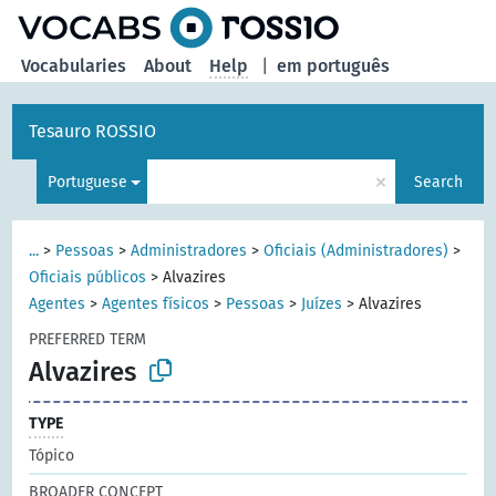
Vocabularies
About
Help
|
em português
Tesauro ROSSIO
×
Portuguese
Search
...
>
Pessoas
>
Administradores
>
Oficiais (Administradores)
>
Oficiais públicos
>
Alvazires
Agentes
>
Agentes físicos
>
Pessoas
>
Juízes
>
Alvazires
PREFERRED TERM
Alvazires
TYPE
Tópico
BROADER CONCEPT