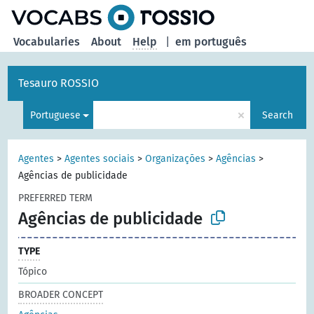
Vocabularies
About
Help
|
em português
Tesauro ROSSIO
×
Portuguese
Search
Agentes
>
Agentes sociais
>
Organizações
>
Agências
>
Agências de publicidade
PREFERRED TERM
Agências de publicidade
TYPE
Tópico
BROADER CONCEPT