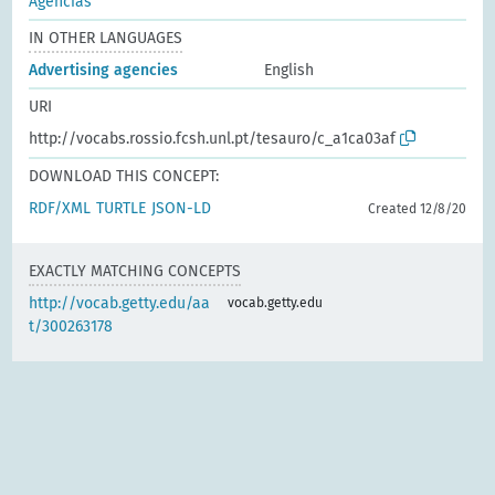
Agências
IN OTHER LANGUAGES
Advertising agencies
English
URI
http://vocabs.rossio.fcsh.unl.pt/tesauro/c_a1ca03af
DOWNLOAD THIS CONCEPT:
RDF/XML
TURTLE
JSON-LD
Created 12/8/20
EXACTLY MATCHING CONCEPTS
http://vocab.getty.edu/aa
vocab.getty.edu
t/300263178