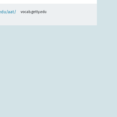
.edu/aat/
vocab.getty.edu