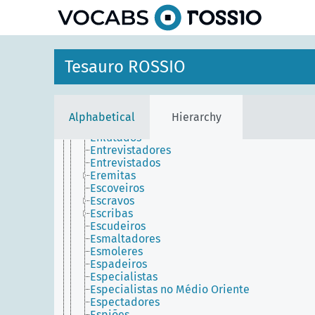
Emissários
Empacotadores
Empregados de mesa
Empreiteiros
Encadernadores
Tesauro ROSSIO
Enfermeiras superiores
Enfermeiros
Engenheiros
Engenheiros florestais
Alphabetical
Hierarchy
Engraxadores
Enlutados
Entrevistadores
Entrevistados
Eremitas
Escoveiros
Escravos
Escribas
Escudeiros
Esmaltadores
Esmoleres
Espadeiros
Especialistas
Especialistas no Médio Oriente
Espectadores
Espiões