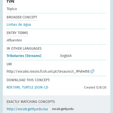
TYPE
Tópico
BROADER CONCEPT
Linhas de água
ENTRY TERMS
Afluentes
IN OTHER LANGUAGES
Tributaries (Streams)
English
URI
http://vocabs.rossio.fcsh.unl.pt/tesauro/c_9f484618
DOWNLOAD THIS CONCEPT:
RDF/XML
TURTLE
JSON-LD
Created 12/8/20
EXACTLY MATCHING CONCEPTS
http://vocab.getty.edu/aa
vocab.getty.edu