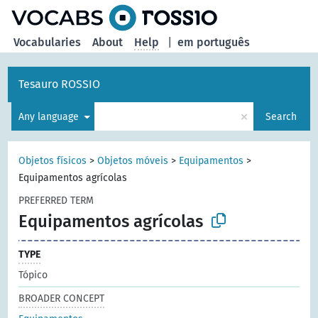
Vocabularies
About
Help
|
em português
Tesauro ROSSIO
×
Any language
Search
Objetos físicos
>
Objetos móveis
>
Equipamentos
>
Equipamentos agrícolas
PREFERRED TERM
Equipamentos agrícolas
TYPE
Tópico
BROADER CONCEPT