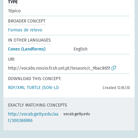
TYPE
Tópico
BROADER CONCEPT
Formas de relevo
IN OTHER LANGUAGES
Cones (Landforms)
English
URI
http://vocabs.rossio.fcsh.unl.pt/tesauro/c_9bac8651
DOWNLOAD THIS CONCEPT:
RDF/XML
TURTLE
JSON-LD
Created 12/8/20
EXACTLY MATCHING CONCEPTS
http://vocab.getty.edu/aa
vocab.getty.edu
t/300386986