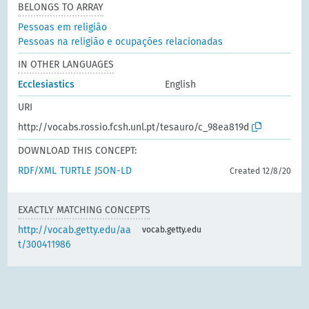
BELONGS TO ARRAY
Pessoas em religião
Pessoas na religião e ocupações relacionadas
IN OTHER LANGUAGES
Ecclesiastics
English
URI
http://vocabs.rossio.fcsh.unl.pt/tesauro/c_98ea819d
DOWNLOAD THIS CONCEPT:
RDF/XML
TURTLE
JSON-LD
Created 12/8/20
EXACTLY MATCHING CONCEPTS
http://vocab.getty.edu/aa
vocab.getty.edu
t/300411986