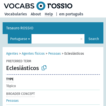
Vocabularies
About
Help
|
em português
Tesauro ROSSIO
×
Portuguese
Search
Agentes
>
Agentes físicos
>
Pessoas
>
Eclesiásticos
PREFERRED TERM
Eclesiásticos
TYPE
Tópico
BROADER CONCEPT
Pessoas