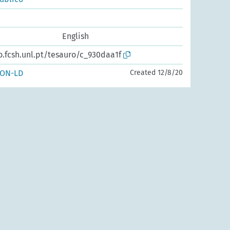
English
o.fcsh.unl.pt/tesauro/c_930daa1f
SON-LD
Created 12/8/20