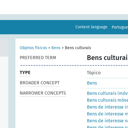
Content language
Portugu
Objetos físicos
>
Bens
>
Bens culturais
Bens culturai
PREFERRED TERM
TYPE
Tópico
BROADER CONCEPT
Bens
NARROWER CONCEPTS
Bens culturais imóv
Bens culturais móve
Bens de interesse i
Bens de interesse 
Bens de interesse n
Bens de interesse p