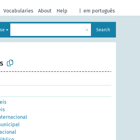
Vocabularies
About
Help
|
em português
×
ese
Search
s
eis
is
nternacional
municipal
acional
úblico