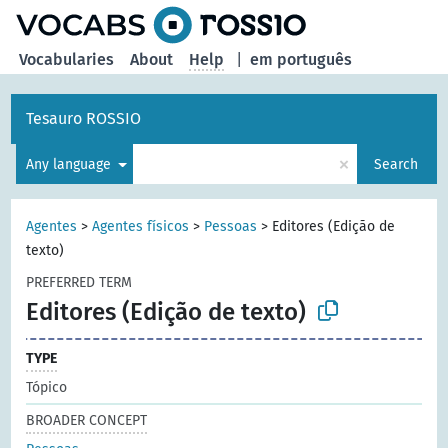
Vocabularies
About
Help
|
em português
Tesauro ROSSIO
×
Any language
Search
Agentes
>
Agentes físicos
>
Pessoas
>
Editores (Edição de
texto)
PREFERRED TERM
Editores (Edição de texto)
TYPE
Tópico
BROADER CONCEPT