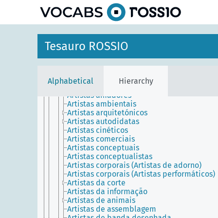
Ardinas
Aristocratas
Armeiros (Fabricantes de armas de fogo)
Arqueiros (Artífices)
Arquitetos
Tesauro ROSSIO
Arrumadores
Artesãos
Artistas
Artistas abstratos
Alphabetical
Hierarchy
Artistas académicos
Artistas amadores
Artistas ambientais
Artistas arquitetónicos
Artistas autodidatas
Artistas cinéticos
Artistas comerciais
Artistas conceptuais
Artistas conceptualistas
Artistas corporais (Artistas de adorno)
Artistas corporais (Artistas performáticos)
Artistas da corte
Artistas da informação
Artistas de animais
Artistas de assemblagem
Artistas de banda desenhada