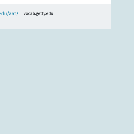
.edu/aat/
vocab.getty.edu