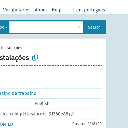
Vocabularies
About
Help
|
em português
×
ese
Search
e instalações
nstalações
u tipo de trabalho
English
o.fcsh.unl.pt/tesauro/c_91360e88
SON-LD
Created 12/8/20