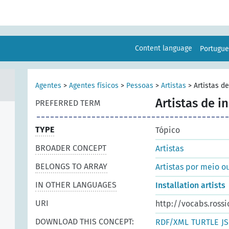
Content language
Portugu
Agentes
>
Agentes físicos
>
Pessoas
>
Artistas
>
Artistas d
Artistas de i
PREFERRED TERM
TYPE
Tópico
BROADER CONCEPT
Artistas
BELONGS TO ARRAY
Artistas por meio o
IN OTHER LANGUAGES
Installation artists
URI
http://vocabs.rossi
DOWNLOAD THIS CONCEPT:
RDF/XML
TURTLE
J