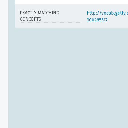
EXACTLY MATCHING
http://vocab.getty
CONCEPTS
300265517