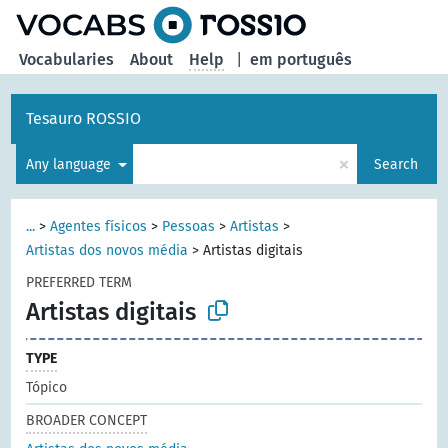
Vocabularies
About
Help
|
em português
Tesauro ROSSIO
×
Any language
Search
...
>
Agentes físicos
>
Pessoas
>
Artistas
>
Artistas dos novos média
>
Artistas digitais
PREFERRED TERM
Artistas digitais
TYPE
Tópico
BROADER CONCEPT