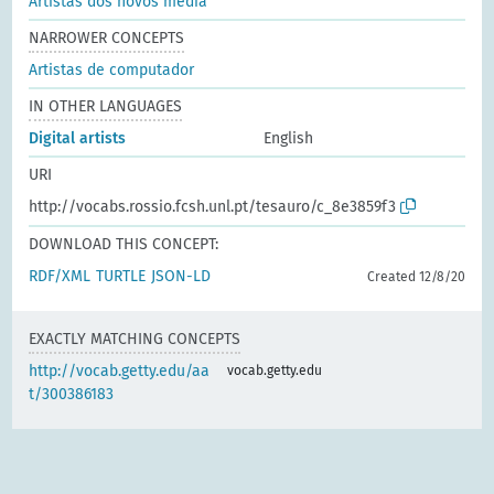
Artistas dos novos média
NARROWER CONCEPTS
Artistas de computador
IN OTHER LANGUAGES
Digital artists
English
URI
http://vocabs.rossio.fcsh.unl.pt/tesauro/c_8e3859f3
DOWNLOAD THIS CONCEPT:
RDF/XML
TURTLE
JSON-LD
Created 12/8/20
EXACTLY MATCHING CONCEPTS
http://vocab.getty.edu/aa
vocab.getty.edu
t/300386183