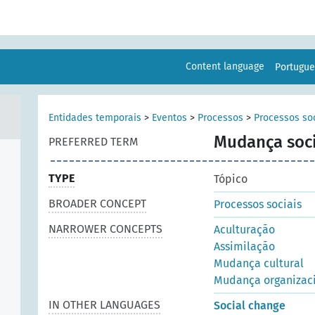
Content language
Portugu
Entidades temporais
>
Eventos
>
Processos
>
Processos so
Mudança soci
PREFERRED TERM
TYPE
Tópico
BROADER CONCEPT
Processos sociais
NARROWER CONCEPTS
Aculturação
Assimilação
Mudança cultural
Mudança organizac
IN OTHER LANGUAGES
Social change