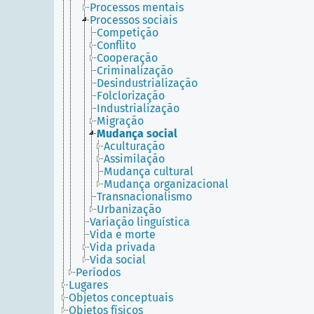
Processos mentais
Processos sociais
Competição
Conflito
Cooperação
Criminalização
Desindustrialização
Folclorização
Industrialização
Migração
Mudança social
Aculturação
Assimilação
Mudança cultural
Mudança organizacional
Transnacionalismo
Urbanização
Variação linguística
Vida e morte
Vida privada
Vida social
Períodos
Lugares
Objetos conceptuais
Objetos físicos