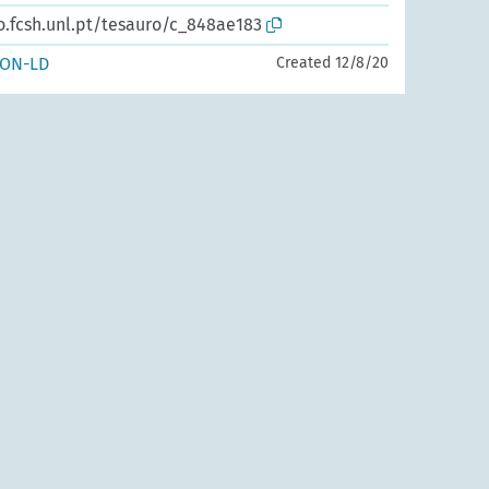
o.fcsh.unl.pt/tesauro/c_848ae183
SON-LD
Created 12/8/20