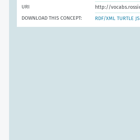
URI
http://vocabs.rossi
DOWNLOAD THIS CONCEPT:
RDF/XML
TURTLE
J