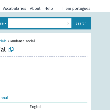
Vocabularies
About
Help
|
em português
×
ese
Search
ciais
>
Mudança social
al
ional
English