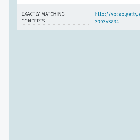
EXACTLY MATCHING
http://vocab.getty
CONCEPTS
300343834