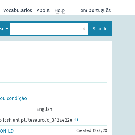
Vocabularies
About
Help
|
em português
×
ese
Search
 ou condição
English
o.fcsh.unl.pt/tesauro/c_842ae22e
SON-LD
Created 12/8/20