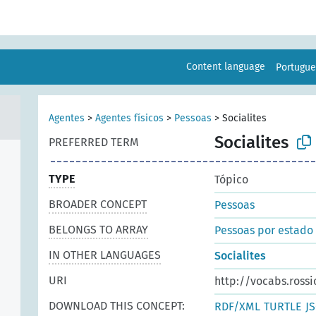
Content language
Portugu
Agentes
>
Agentes físicos
>
Pessoas
>
Socialites
Socialites
PREFERRED TERM
TYPE
Tópico
BROADER CONCEPT
Pessoas
BELONGS TO ARRAY
Pessoas por estado
IN OTHER LANGUAGES
Socialites
URI
http://vocabs.rossi
DOWNLOAD THIS CONCEPT:
RDF/XML
TURTLE
J