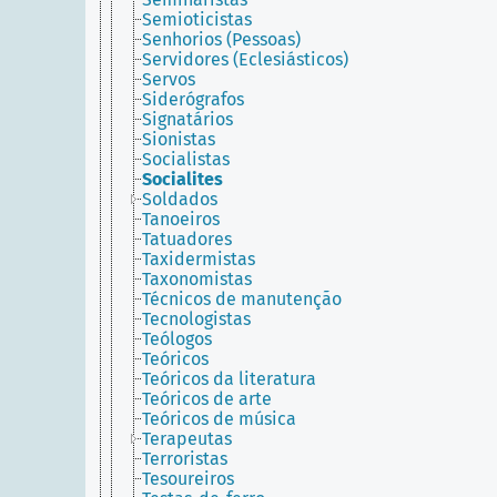
Semioticistas
Senhorios (Pessoas)
Servidores (Eclesiásticos)
Servos
Siderógrafos
Signatários
Sionistas
Socialistas
Socialites
Soldados
Tanoeiros
Tatuadores
Taxidermistas
Taxonomistas
Técnicos de manutenção
Tecnologistas
Teólogos
Teóricos
Teóricos da literatura
Teóricos de arte
Teóricos de música
Terapeutas
Terroristas
Tesoureiros