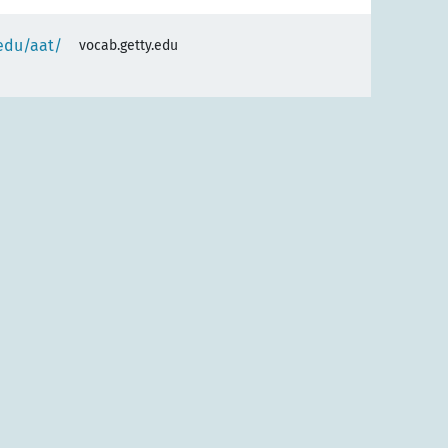
.edu/aat/
vocab.getty.edu