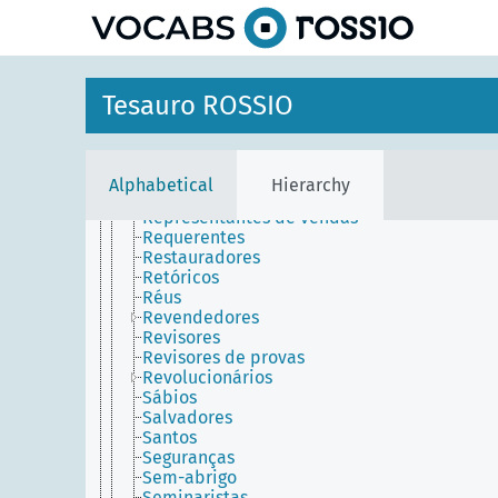
Realizadores
Rebeldes
Reformados
Reformistas
Refugiados
Tesauro ROSSIO
Registadores (Governo e administração)
Registradores (Museologia)
Religiosos
Relojoeiros
Alphabetical
Hierarchy
Reparadores
Representantes de vendas
Requerentes
Restauradores
Retóricos
Réus
Revendedores
Revisores
Revisores de provas
Revolucionários
Sábios
Salvadores
Santos
Seguranças
Sem-abrigo
Seminaristas