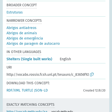
BROADER CONCEPT
Estruturas
NARROWER CONCEPTS
Abrigos antiaéreos
Abrigos de animais
Abrigos de emergência
Abrigos de paragem de autocarro
IN OTHER LANGUAGES
Shelters (Single built works)
English
URI
http://vocabs.rossio.fcsh.unl.pt/tesauro/c_83656f92
DOWNLOAD THIS CONCEPT:
RDF/XML
TURTLE
JSON-LD
Created 12/8/20
EXACTLY MATCHING CONCEPTS
http://vocab.getty.edu/aa
vocab.getty.edu