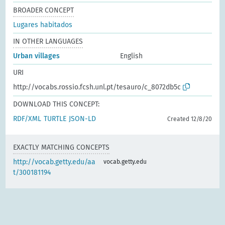
BROADER CONCEPT
Lugares habitados
IN OTHER LANGUAGES
Urban villages
English
URI
http://vocabs.rossio.fcsh.unl.pt/tesauro/c_8072db5c
DOWNLOAD THIS CONCEPT:
RDF/XML
TURTLE
JSON-LD
Created 12/8/20
EXACTLY MATCHING CONCEPTS
http://vocab.getty.edu/aa
vocab.getty.edu
t/300181194