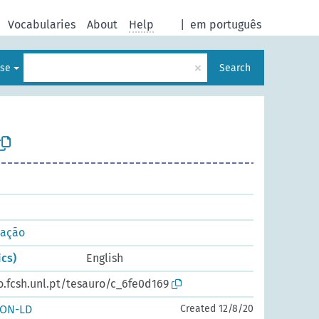
Vocabularies
About
Help
|
em português
×
ese
Search
cação
cs)
English
o.fcsh.unl.pt/tesauro/c_6fe0d169
SON-LD
Created 12/8/20