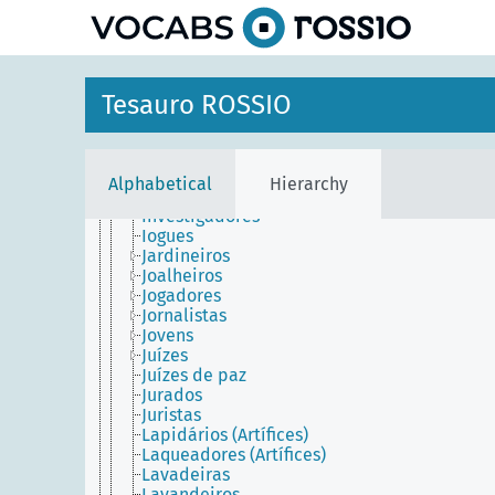
Imigrantes
Importadores
Impressores
Incrustadores
Industriais
Tesauro ROSSIO
Informantes
Iniciados
Intelectuais
Inventores
Alphabetical
Hierarchy
Investidores
Investigadores
Iogues
Jardineiros
Joalheiros
Jogadores
Jornalistas
Jovens
Juízes
Juízes de paz
Jurados
Juristas
Lapidários (Artífices)
Laqueadores (Artífices)
Lavadeiras
Lavandeiros