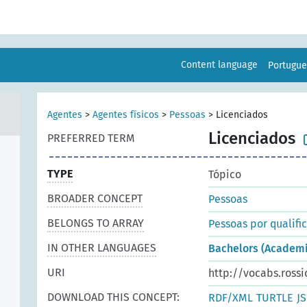
Content language
Portugu
Agentes
>
Agentes físicos
>
Pessoas
>
Licenciados
Licenciados
PREFERRED TERM
TYPE
Tópico
BROADER CONCEPT
Pessoas
BELONGS TO ARRAY
Pessoas por qualifi
IN OTHER LANGUAGES
Bachelors (Academi
URI
http://vocabs.rossi
DOWNLOAD THIS CONCEPT:
RDF/XML
TURTLE
J