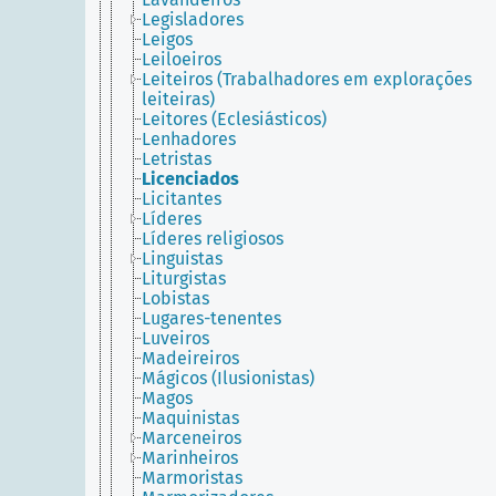
Legisladores
Leigos
Leiloeiros
Leiteiros (Trabalhadores em explorações
leiteiras)
Leitores (Eclesiásticos)
Lenhadores
Letristas
Licenciados
Licitantes
Líderes
Líderes religiosos
Linguistas
Liturgistas
Lobistas
Lugares-tenentes
Luveiros
Madeireiros
Mágicos (Ilusionistas)
Magos
Maquinistas
Marceneiros
Marinheiros
Marmoristas