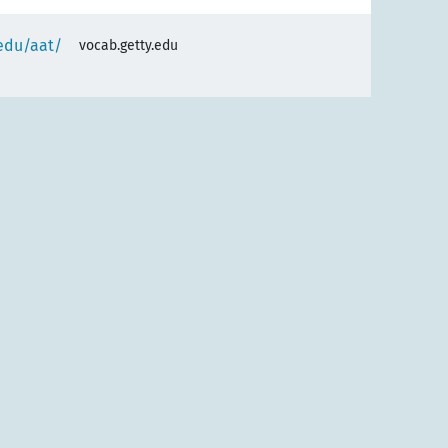
.edu/aat/
vocab.getty.edu