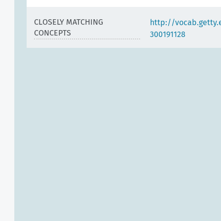
CLOSELY MATCHING
http://vocab.getty
CONCEPTS
300191128