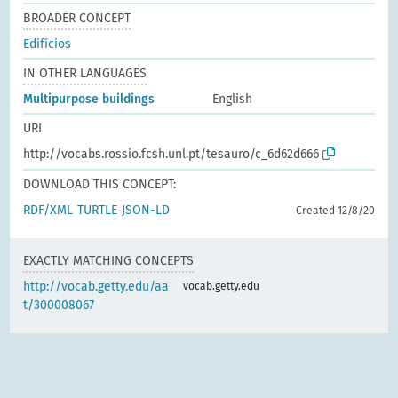
BROADER CONCEPT
Edifícios
IN OTHER LANGUAGES
Multipurpose buildings
English
URI
http://vocabs.rossio.fcsh.unl.pt/tesauro/c_6d62d666
DOWNLOAD THIS CONCEPT:
RDF/XML
TURTLE
JSON-LD
Created 12/8/20
EXACTLY MATCHING CONCEPTS
http://vocab.getty.edu/aa
vocab.getty.edu
t/300008067