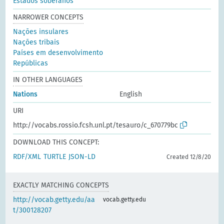
Estados soberanos
NARROWER CONCEPTS
Nações insulares
Nações tribais
Países em desenvolvimento
Repúblicas
IN OTHER LANGUAGES
Nations
English
URI
http://vocabs.rossio.fcsh.unl.pt/tesauro/c_670779bc
DOWNLOAD THIS CONCEPT:
RDF/XML
TURTLE
JSON-LD
Created 12/8/20
EXACTLY MATCHING CONCEPTS
http://vocab.getty.edu/aa
vocab.getty.edu
t/300128207