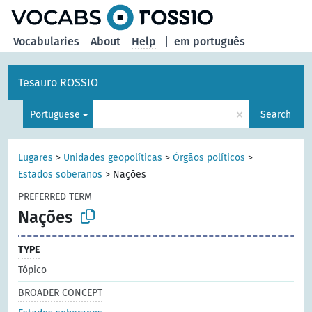
Vocabularies
About
Help
|
em português
Tesauro ROSSIO
×
Portuguese
Search
Lugares
>
Unidades geopolíticas
>
Órgãos políticos
>
Estados soberanos
>
Nações
PREFERRED TERM
Nações
TYPE
Tópico
BROADER CONCEPT