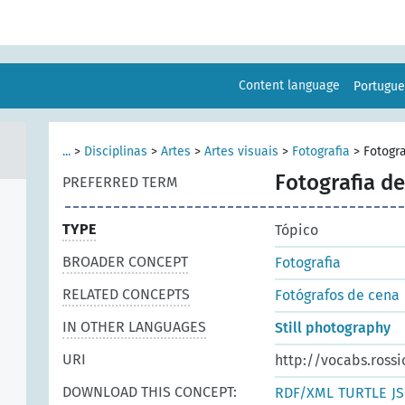
Content language
Portugu
...
>
Disciplinas
>
Artes
>
Artes visuais
>
Fotografia
>
Fotogr
Fotografia d
PREFERRED TERM
TYPE
Tópico
BROADER CONCEPT
Fotografia
RELATED CONCEPTS
Fotógrafos de cena
IN OTHER LANGUAGES
Still photography
URI
http://vocabs.rossi
DOWNLOAD THIS CONCEPT:
RDF/XML
TURTLE
J