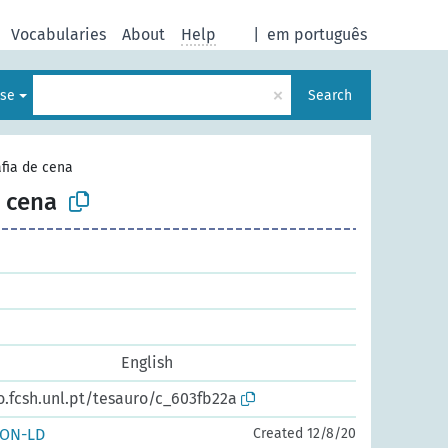
Vocabularies
About
Help
|
em português
×
ese
Search
afia de cena
e cena
English
o.fcsh.unl.pt/tesauro/c_603fb22a
SON-LD
Created 12/8/20