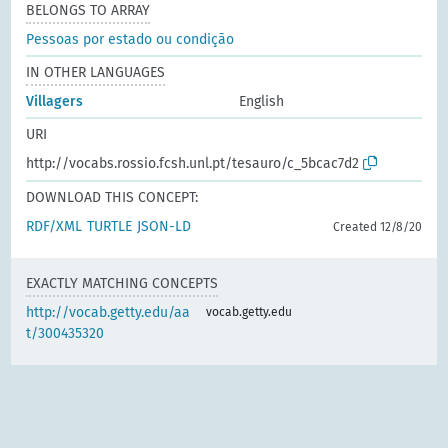
BELONGS TO ARRAY
Pessoas por estado ou condição
IN OTHER LANGUAGES
Villagers
English
URI
http://vocabs.rossio.fcsh.unl.pt/tesauro/c_5bcac7d2
DOWNLOAD THIS CONCEPT:
RDF/XML
TURTLE
JSON-LD
Created 12/8/20
EXACTLY MATCHING CONCEPTS
http://vocab.getty.edu/aa
vocab.getty.edu
t/300435320