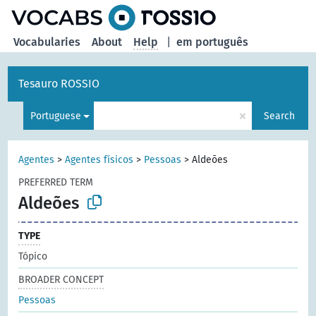
Vocabularies
About
Help
|
em português
Tesauro ROSSIO
×
Portuguese
Search
Agentes
>
Agentes físicos
>
Pessoas
>
Aldeões
PREFERRED TERM
Aldeões
TYPE
Tópico
BROADER CONCEPT
Pessoas