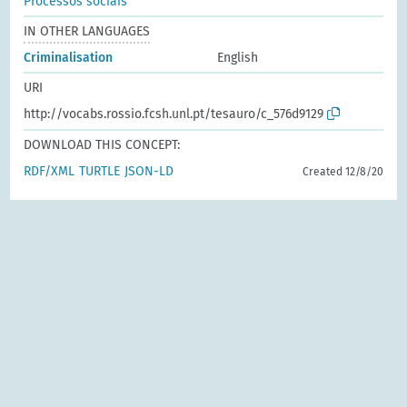
Processos sociais
IN OTHER LANGUAGES
Criminalisation
English
URI
http://vocabs.rossio.fcsh.unl.pt/tesauro/c_576d9129
DOWNLOAD THIS CONCEPT:
RDF/XML
TURTLE
JSON-LD
Created 12/8/20