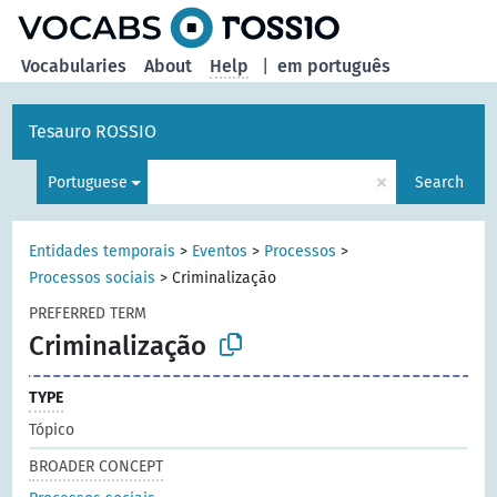
Vocabularies
About
Help
|
em português
Tesauro ROSSIO
×
Portuguese
Search
Entidades temporais
>
Eventos
>
Processos
>
Processos sociais
>
Criminalização
PREFERRED TERM
Criminalização
TYPE
Tópico
BROADER CONCEPT