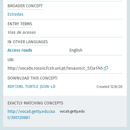
BROADER CONCEPT
Estradas
ENTRY TERMS
Vias de acesso
IN OTHER LANGUAGES
Access roads
English
URI
http://vocabs.rossio.fcsh.unl.pt/tesauro/c_572a1745
DOWNLOAD THIS CONCEPT:
RDF/XML
TURTLE
JSON-LD
Created 12/8/20
EXACTLY MATCHING CONCEPTS
http://vocab.getty.edu/aa
vocab.getty.edu
t/300120681