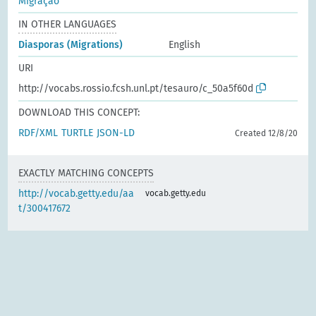
Migração
IN OTHER LANGUAGES
Diasporas (Migrations)
English
URI
http://vocabs.rossio.fcsh.unl.pt/tesauro/c_50a5f60d
DOWNLOAD THIS CONCEPT:
RDF/XML
TURTLE
JSON-LD
Created 12/8/20
EXACTLY MATCHING CONCEPTS
http://vocab.getty.edu/aa
vocab.getty.edu
t/300417672