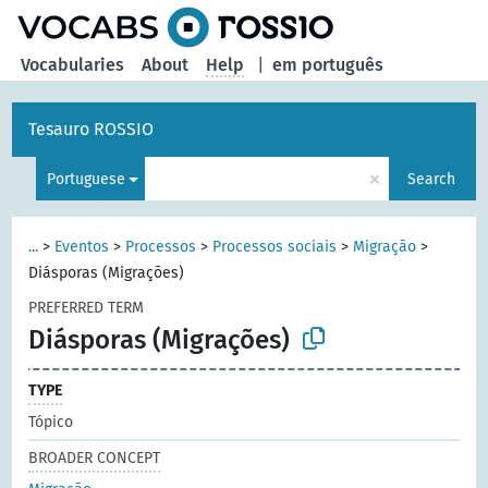
Vocabularies
About
Help
|
em português
Tesauro ROSSIO
×
Portuguese
Search
...
>
Eventos
>
Processos
>
Processos sociais
>
Migração
>
Diásporas (Migrações)
PREFERRED TERM
Diásporas (Migrações)
TYPE
Tópico
BROADER CONCEPT