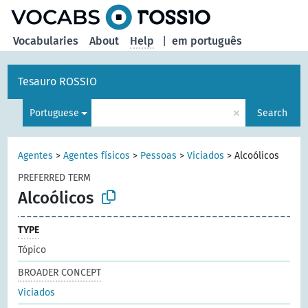
Vocabularies
About
Help
|
em português
Tesauro ROSSIO
×
Portuguese
Search
Agentes
>
Agentes físicos
>
Pessoas
>
Viciados
>
Alcoólicos
PREFERRED TERM
Alcoólicos
TYPE
Tópico
BROADER CONCEPT
Viciados