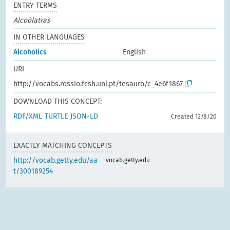
ENTRY TERMS
Alcoólatras
IN OTHER LANGUAGES
Alcoholics
English
URI
http://vocabs.rossio.fcsh.unl.pt/tesauro/c_4e6f1867
DOWNLOAD THIS CONCEPT:
RDF/XML
TURTLE
JSON-LD
Created 12/8/20
EXACTLY MATCHING CONCEPTS
http://vocab.getty.edu/aa
vocab.getty.edu
t/300189254