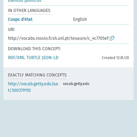
Eventos políticos
IN OTHER LANGUAGES
Coups d'état
English
URI
http://vocabs.rossio.fcsh.unl.pt/tesauro/c_4c7705ef
DOWNLOAD THIS CONCEPT:
RDF/XML
TURTLE
JSON-LD
Created 12/8/20
EXACTLY MATCHING CONCEPTS
http://vocab.getty.edu/aa
vocab.getty.edu
t/300379192