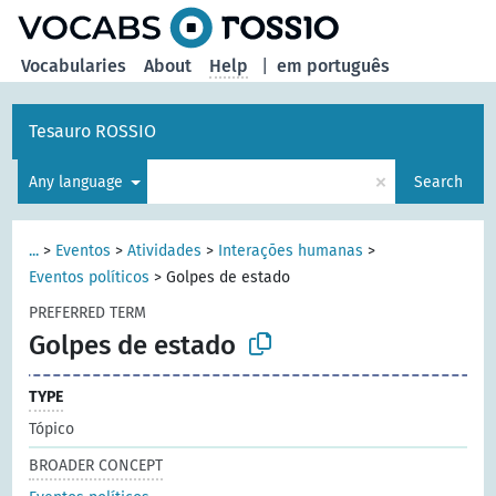
Vocabularies
About
Help
|
em português
Tesauro ROSSIO
×
Any language
Search
...
>
Eventos
>
Atividades
>
Interações humanas
>
Eventos políticos
>
Golpes de estado
PREFERRED TERM
Golpes de estado
TYPE
Tópico
BROADER CONCEPT