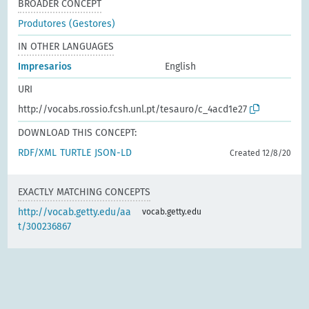
BROADER CONCEPT
Produtores (Gestores)
IN OTHER LANGUAGES
Impresarios
English
URI
http://vocabs.rossio.fcsh.unl.pt/tesauro/c_4acd1e27
DOWNLOAD THIS CONCEPT:
RDF/XML
TURTLE
JSON-LD
Created 12/8/20
EXACTLY MATCHING CONCEPTS
http://vocab.getty.edu/aa
vocab.getty.edu
t/300236867