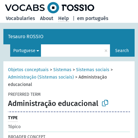
Vocabularies
About
Help
|
em português
Tesauro ROSSIO
×
Portuguese
Search
Objetos conceptuais
>
Sistemas
>
Sistemas sociais
>
Administração (Sistemas sociais)
>
Administração
educacional
PREFERRED TERM
Administração educacional
TYPE
Tópico
BROADER CONCEPT