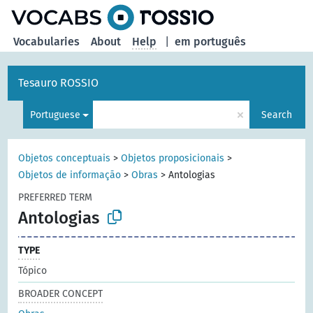
Vocabularies
About
Help
|
em português
Tesauro ROSSIO
×
Portuguese
Search
Objetos conceptuais
>
Objetos proposicionais
>
Objetos de informação
>
Obras
>
Antologias
PREFERRED TERM
Antologias
TYPE
Tópico
BROADER CONCEPT