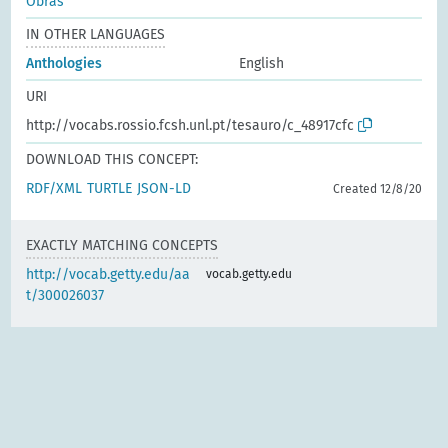
Obras
IN OTHER LANGUAGES
Anthologies
English
URI
http://vocabs.rossio.fcsh.unl.pt/tesauro/c_48917cfc
DOWNLOAD THIS CONCEPT:
RDF/XML
TURTLE
JSON-LD
Created 12/8/20
EXACTLY MATCHING CONCEPTS
http://vocab.getty.edu/aa
vocab.getty.edu
t/300026037