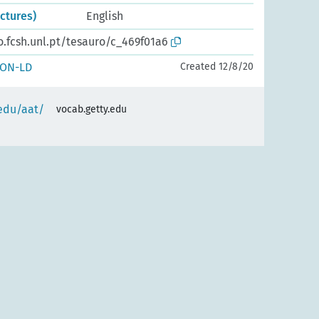
ctures)
English
o.fcsh.unl.pt/tesauro/c_469f01a6
SON-LD
Created 12/8/20
.edu/aat/
vocab.getty.edu