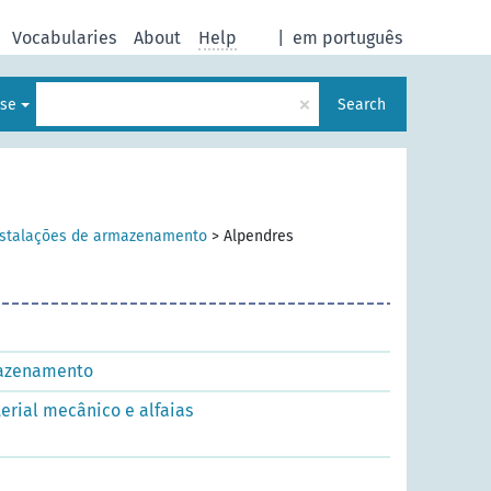
Vocabularies
About
Help
|
em português
×
ese
Search
nstalações de armazenamento
>
Alpendres
mazenamento
erial mecânico e alfaias