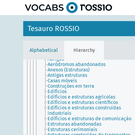
Agentes
Entidades temporais
Lugares
Ambiente
Ambiente construído
Tesauro ROSSIO
Construções
Conjuntos arquitetónicos
Construções individuais
Divisões (Construção)
Alphabetical
Hierarchy
Estruturas
Abrigos
Aeródromos abandonados
Anexos (Estruturas)
Antigas estruturas
Casas móveis
Construções em terra
Edifícios
Edifícios e estruturas agrícolas
Edifícios e estruturas científicos
Edifícios e estruturas construídas
industriais
Edifícios e estruturas de comunicação
Estruturas abandonadas
Estruturas cerimoniais
Estruturas construídas de transportes