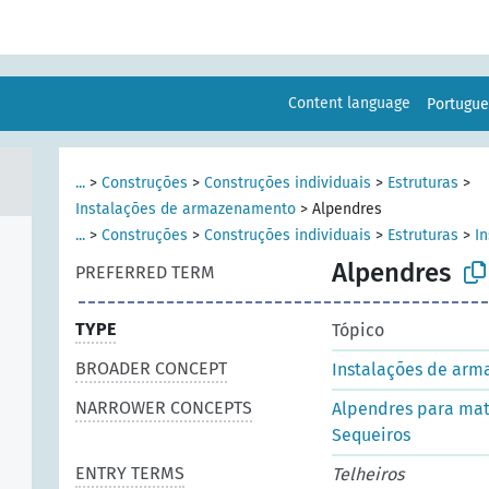
Content language
Portugu
...
>
Construções
>
Construções individuais
>
Estruturas
>
Instalações de armazenamento
>
Alpendres
...
>
Construções
>
Construções individuais
>
Estruturas
>
I
Alpendres
PREFERRED TERM
TYPE
Tópico
BROADER CONCEPT
Instalações de ar
NARROWER CONCEPTS
Alpendres para mat
Sequeiros
ENTRY TERMS
Telheiros