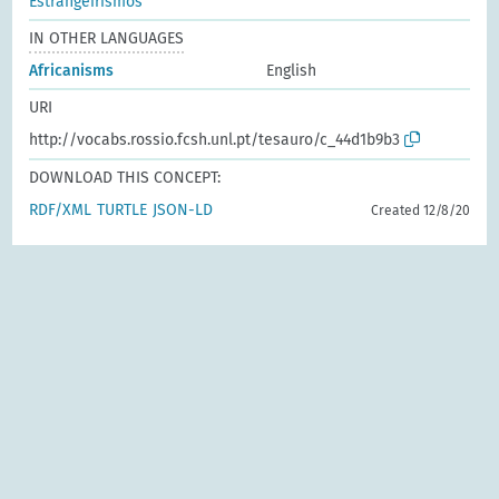
Estrangeirismos
IN OTHER LANGUAGES
Africanisms
English
URI
http://vocabs.rossio.fcsh.unl.pt/tesauro/c_44d1b9b3
DOWNLOAD THIS CONCEPT:
RDF/XML
TURTLE
JSON-LD
Created 12/8/20