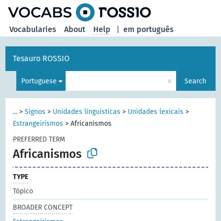
Vocabularies
About
Help
|
em português
Tesauro ROSSIO
×
Portuguese
Search
...
>
Signos
>
Unidades linguísticas
>
Unidades lexicais
>
Estrangeirismos
>
Africanismos
PREFERRED TERM
Africanismos
TYPE
Tópico
BROADER CONCEPT