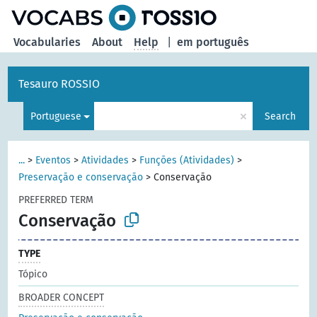
Vocabularies
About
Help
|
em português
Tesauro ROSSIO
×
Portuguese
Search
...
>
Eventos
>
Atividades
>
Funções (Atividades)
>
Preservação e conservação
>
Conservação
PREFERRED TERM
Conservação
TYPE
Tópico
BROADER CONCEPT