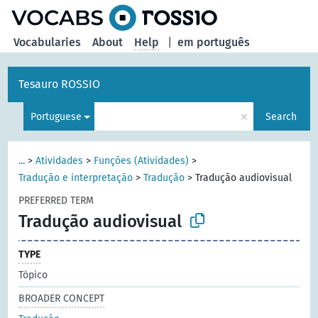
Vocabularies
About
Help
|
em português
Tesauro ROSSIO
×
Portuguese
Search
...
>
Atividades
>
Funções (Atividades)
>
Tradução e interpretação
>
Tradução
>
Tradução audiovisual
PREFERRED TERM
Tradução audiovisual
TYPE
Tópico
BROADER CONCEPT