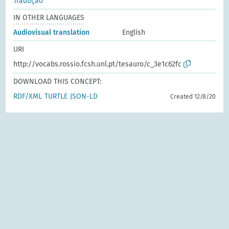
Tradução
IN OTHER LANGUAGES
Audiovisual translation
English
URI
http://vocabs.rossio.fcsh.unl.pt/tesauro/c_3e1c62fc
DOWNLOAD THIS CONCEPT:
RDF/XML
TURTLE
JSON-LD
Created 12/8/20