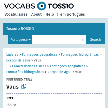
Vocabularies
About
Help
|
em português
Tesauro ROSSIO
×
Portuguese
Search
Lugares
>
Formações geográficas
>
Formações hidrográficas
>
Corpos de água
>
Vaus
...
>
Características físicas
>
Formações geográficas
>
Formações hidrográficas
>
Corpos de água
>
Vaus
PREFERRED TERM
Vaus
TYPE
Tópico