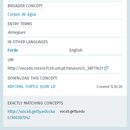
BROADER CONCEPT
Corpos de água
ENTRY TERMS
Almegues
IN OTHER LANGUAGES
Fords
English
URI
http://vocabs.rossio.fcsh.unl.pt/tesauro/c_38f77e21
DOWNLOAD THIS CONCEPT:
RDF/XML
TURTLE
JSON-LD
Created 12/8/20
EXACTLY MATCHING CONCEPTS
http://vocab.getty.edu/aa
vocab.getty.edu
t/300387042