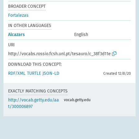
BROADER CONCEPT
Fortalezas
IN OTHER LANGUAGES
Alcazars
English
URI
http://vocabs.rossio.fcsh.unl.pt/tesauro/c_38f3d11e
DOWNLOAD THIS CONCEPT:
RDF/XML
TURTLE
JSON-LD
Created 12/8/20
EXACTLY MATCHING CONCEPTS
http://vocab.getty.edu/aa
vocab.getty.edu
t/300006897