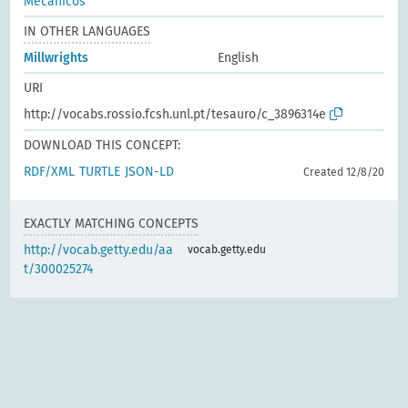
Mecânicos
IN OTHER LANGUAGES
Millwrights
English
URI
http://vocabs.rossio.fcsh.unl.pt/tesauro/c_3896314e
DOWNLOAD THIS CONCEPT:
RDF/XML
TURTLE
JSON-LD
Created 12/8/20
EXACTLY MATCHING CONCEPTS
http://vocab.getty.edu/aa
vocab.getty.edu
t/300025274