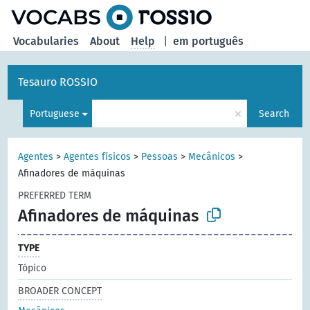
Vocabularies
About
Help
|
em português
Tesauro ROSSIO
×
Portuguese
Search
Agentes
>
Agentes físicos
>
Pessoas
>
Mecânicos
>
Afinadores de máquinas
PREFERRED TERM
Afinadores de máquinas
TYPE
Tópico
BROADER CONCEPT