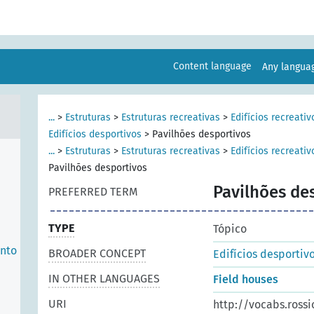
Content language
Any langu
...
>
Estruturas
>
Estruturas recreativas
>
Edifícios recreati
Edifícios desportivos
>
Pavilhões desportivos
...
>
Estruturas
>
Estruturas recreativas
>
Edifícios recreati
Pavilhões desportivos
Pavilhões de
PREFERRED TERM
TYPE
Tópico
ento
BROADER CONCEPT
Edifícios desportiv
IN OTHER LANGUAGES
Field houses
URI
http://vocabs.rossi