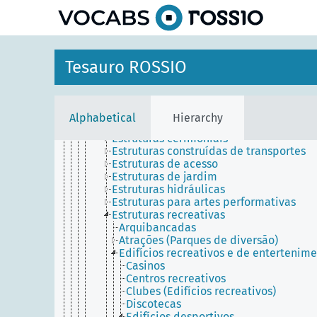
Antigas estruturas
Casas móveis
Construções em terra
Edifícios
Edifícios e estruturas agrícolas
Tesauro ROSSIO
Edifícios e estruturas científicos
Edifícios e estruturas construídas
industriais
Edifícios e estruturas de comunicação
Alphabetical
Hierarchy
Estruturas abandonadas
Estruturas cerimoniais
Estruturas construídas de transportes
Estruturas de acesso
Estruturas de jardim
Estruturas hidráulicas
Estruturas para artes performativas
Estruturas recreativas
Arquibancadas
Atrações (Parques de diversão)
Edifícios recreativos e de entertenim
Casinos
Centros recreativos
Clubes (Edifícios recreativos)
Discotecas
Edifícios desportivos