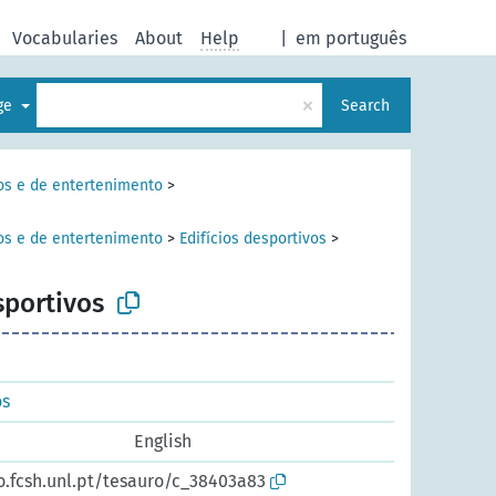
Vocabularies
About
Help
|
em português
×
age
Search
vos e de entertenimento
>
vos e de entertenimento
>
Edifícios desportivos
>
sportivos
os
English
o.fcsh.unl.pt/tesauro/c_38403a83