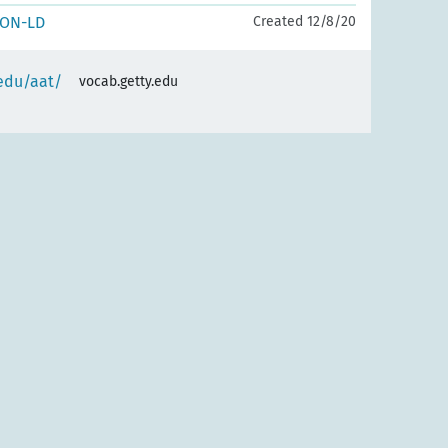
SON-LD
Created 12/8/20
.edu/aat/
vocab.getty.edu