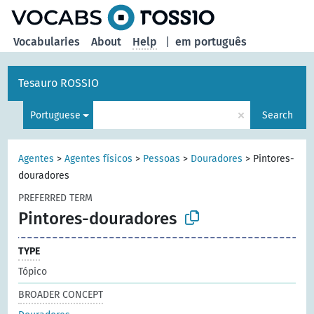
Vocabularies
About
Help
|
em português
Tesauro ROSSIO
×
Portuguese
Search
Agentes
>
Agentes físicos
>
Pessoas
>
Douradores
>
Pintores-
douradores
PREFERRED TERM
Pintores-douradores
TYPE
Tópico
BROADER CONCEPT