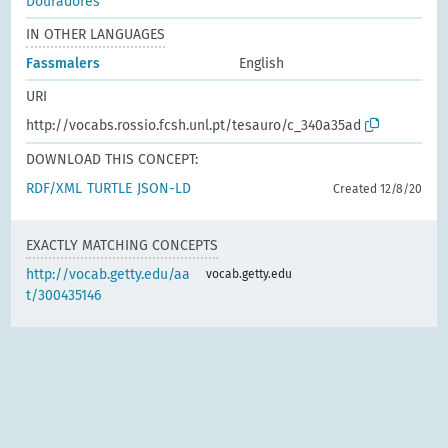
Douradores
IN OTHER LANGUAGES
Fassmalers
English
URI
http://vocabs.rossio.fcsh.unl.pt/tesauro/c_340a35ad
DOWNLOAD THIS CONCEPT:
RDF/XML
TURTLE
JSON-LD
Created 12/8/20
EXACTLY MATCHING CONCEPTS
http://vocab.getty.edu/aa
vocab.getty.edu
t/300435146