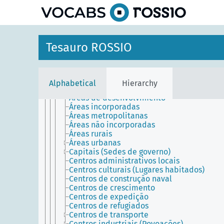
Lugares
Ambiente
Ambiente construído
Construções
Espaços abertos
Tesauro ROSSIO
Lugares habitados
Acampamentos
Aglomerações urbanas
Aldeias
Alphabetical
Hierarchy
Aldeias urbanas
Áreas de desenvolvimento
Áreas incorporadas
Áreas metropolitanas
Áreas não incorporadas
Áreas rurais
Áreas urbanas
Capitais (Sedes de governo)
Centros administrativos locais
Centros culturais (Lugares habitados)
Centros de construção naval
Centros de crescimento
Centros de expedição
Centros de refugiados
Centros de transporte
Centros industriais (Povoações)