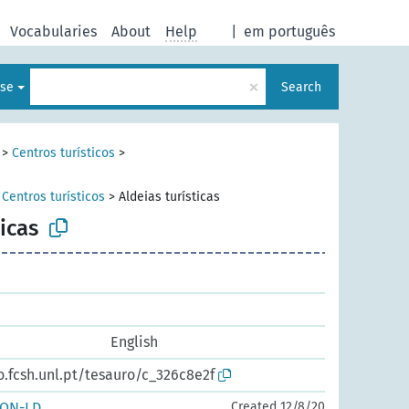
Vocabularies
About
Help
|
em português
×
ese
Search
>
Centros turísticos
>
>
Centros turísticos
>
Aldeias turísticas
ticas
English
o.fcsh.unl.pt/tesauro/c_326c8e2f
SON-LD
Created 12/8/20