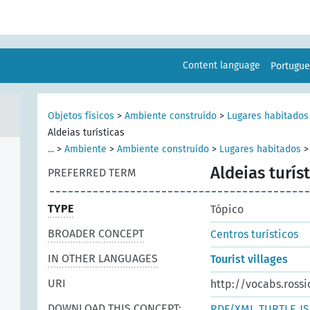
Content language
Portugu
Objetos físicos
>
Ambiente construído
>
Lugares habitados
Aldeias turísticas
...
>
Ambiente
>
Ambiente construído
>
Lugares habitados
Aldeias turís
PREFERRED TERM
TYPE
Tópico
BROADER CONCEPT
Centros turísticos
IN OTHER LANGUAGES
Tourist villages
URI
http://vocabs.rossi
DOWNLOAD THIS CONCEPT:
RDF/XML
TURTLE
J