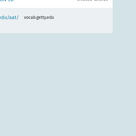
.edu/aat/
vocab.getty.edu